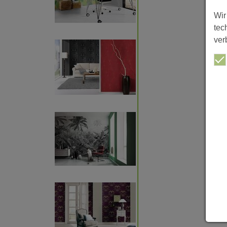
Wir
tec
ver