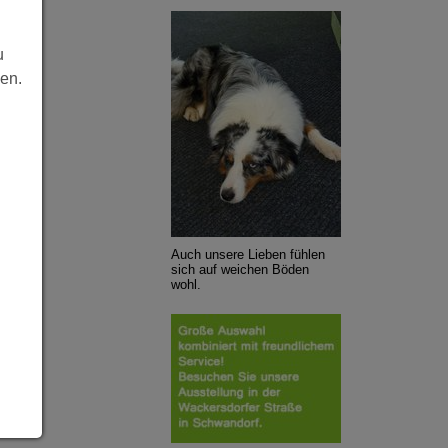
u
len.
Auch unsere Lieben fühlen
sich auf weichen Böden
wohl.