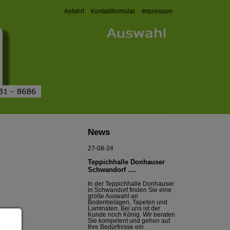
Anfahrt
Kontaktformular
Impressum
< Prev
Next >
Pause
1
2
3
News
27-08-24
Teppichhalle Donhauser
Schwandorf ....
In der Teppichhalle Donhauser
in Schwandorf finden Sie eine
große Auswahl an
Bodenbelägen, Tapeten und
Laminaten. Bei uns ist der
Kunde noch König. Wir beraten
Sie kompetent und gehen auf
Ihre Bedürfnisse ein.