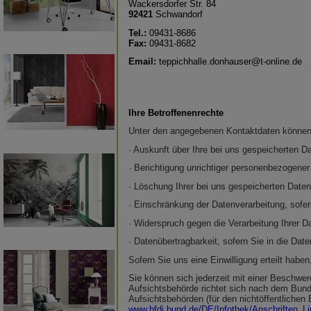
Wackersdorfer Str. 84
92421
Schwandorf
Tel.:
09431-8686
Fax:
09431-8682
Email:
teppichhalle.donhauser@t-online.de
Ihre Betroffenenrechte
Unter den angegebenen Kontaktdaten können 
· Auskunft über Ihre bei uns gespeicherten D
· Berichtigung unrichtiger personenbezogener
· Löschung Ihrer bei uns gespeicherten Daten
· Einschränkung der Datenverarbeitung, sofern
· Widerspruch gegen die Verarbeitung Ihrer D
· Datenübertragbarkeit, sofern Sie in die Dat
Sofern Sie uns eine Einwilligung erteilt haben
Sie können sich jederzeit mit einer Beschwer
Aufsichtsbehörde richtet sich nach dem Bunde
Aufsichtsbehörden (für den nichtöffentlichen B
www.bfdi.bund.de/DE/Infothek/Anschriften_Li